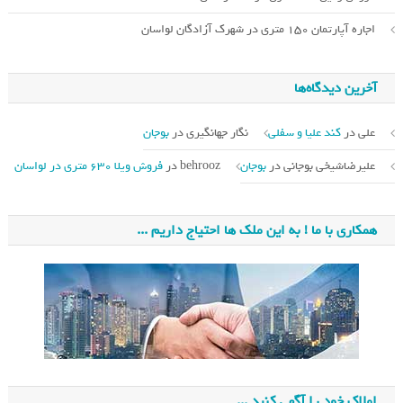
اجاره آپارتمان 150 متری در شهرک آزادگان لواسان
آخرین دیدگاه‌ها
علی
در
کند علیا و سفلی
نگار جهانگیری
در
بوجان
علیرضاشیخی بوجانی
در
بوجان
behrooz
در
فروش ویلا 630 متری در لواسان
همکاری با ما ! به این ملک ها احتیاج داریم ...
املاک خود را آگهی کنید ...