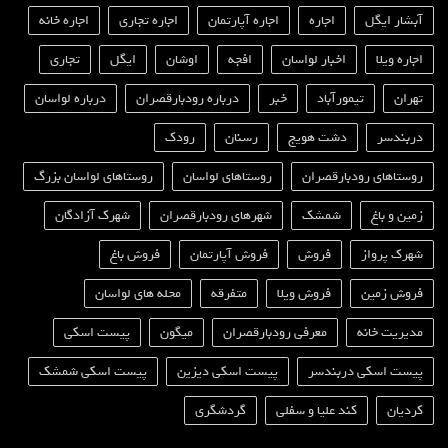
آبشار ایگل
اجاره
اجاره آپارتمان
اجاره تجاری
اجاره خانه
اجاره ویلا
اخبار لواسان
افجه
اوشان
ایگل
تجاری
تهران
تیمورآباد
خبر
درباره رودبارقصران
درباره لواسان
دربندسر
دشت هویج
رسنان
رودک
روستاهای رودبارقصران
روستاهای لواسان
روستاهای لواسان بزرگ
زمین و باغ
شمشک
شهرهای رودبارقصران
شهرک آزادگان
شهرک پرواز
فروش
فروش آپارتمان
فروش باغ
فروش زمین
فروش ویلا
متفرقه
محله های لواسان
مدیریت خانه
معرفی رودبارقصران
میگون
پیست اسکی
پیست اسکی دربندسر
پیست اسکی دیزین
پیست اسکی شمشک
کردیان
کند علیا و سفلی
گردشگری