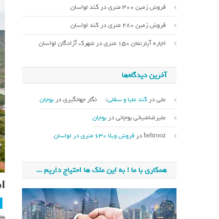
فروش زمین 300 متری در کند لواسان
فروش زمین 280 متری در کند لواسان
اجاره آپارتمان 150 متری در شهرک آزادگان لواسان
آخرین دیدگاه‌ها
علی
در
کند علیا و سفلی
نگار جهانگیری
در
بوجان
علیرضاشیخی بوجانی
در
بوجان
behrooz
در
فروش ویلا 630 متری در لواسان
همکاری با ما ! به این ملک ها احتیاج داریم ...
ا