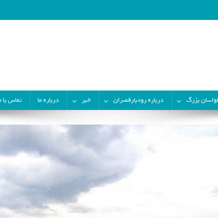
لواسان بزرگ
درباره رودبارقصران
خبر
درباره ما
تماس با م