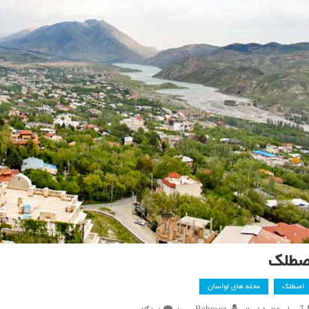
صطلک
اصطلک
محله های لواسان
برای