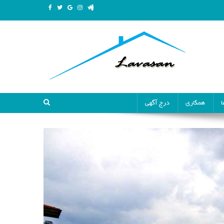
ا
همکاری
درج آگهی