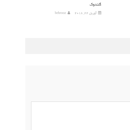
گلندوک
آوریل 22, 2018
behrooz