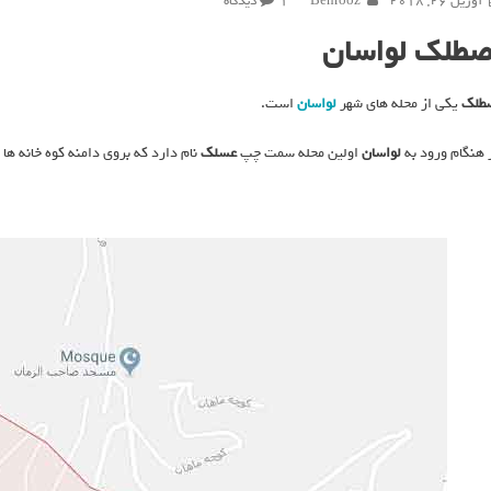
آوریل 26, 2018
Behrooz
۱ دیدگاه
اصطلک
صطلک لواسان
طلک
یکی از محله های شهر
لواسان
است.
 هنگام ورود به
لواسان
اولین محله سمت چپ
عسلک
نام دارد که بروی دامنه کوه خانه ه