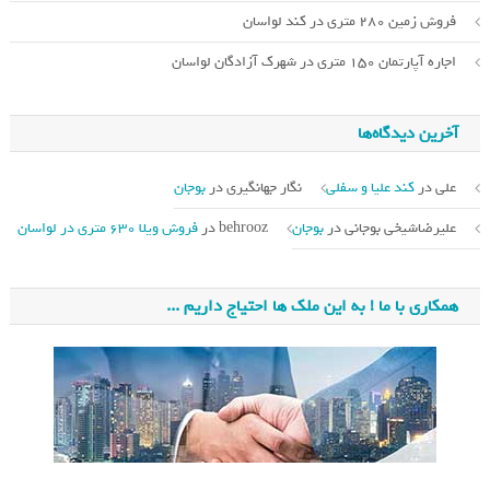
فروش زمین 280 متری در کند لواسان
اجاره آپارتمان 150 متری در شهرک آزادگان لواسان
آخرین دیدگاه‌ها
علی
در
کند علیا و سفلی
نگار جهانگیری
در
بوجان
علیرضاشیخی بوجانی
در
بوجان
behrooz
در
فروش ویلا 630 متری در لواسان
همکاری با ما ! به این ملک ها احتیاج داریم ...