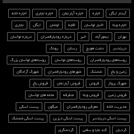
آبشار ایگل
اجاره
اجاره آپارتمان
اجاره تجاری
اجاره خانه
اجاره ویلا
اخبار لواسان
افجه
اوشان
ایگل
تجاری
تهران
تیمورآباد
خبر
درباره رودبارقصران
درباره لواسان
دربندسر
دشت هویج
رسنان
رودک
روستاهای رودبارقصران
روستاهای لواسان
روستاهای لواسان بزرگ
زمین و باغ
شمشک
شهرهای رودبارقصران
شهرک آزادگان
شهرک پرواز
فروش
فروش آپارتمان
فروش باغ
فروش زمین
فروش ویلا
متفرقه
محله های لواسان
مدیریت خانه
معرفی رودبارقصران
میگون
پیست اسکی
پیست اسکی دربندسر
پیست اسکی دیزین
پیست اسکی شمشک
کردیان
کند علیا و سفلی
گردشگری